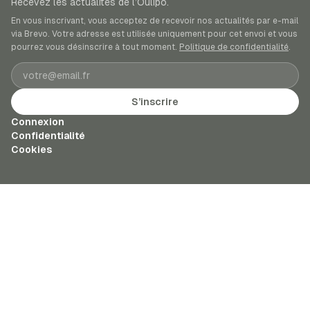
Recevez les actualités de l’Oulipo.
En vous inscrivant, vous acceptez de recevoir nos actualités par e-mail
via Brevo. Votre adresse est utilisée uniquement pour cet envoi et vous
pourrez vous désinscrire à tout moment.
Politique de confidentialité
.
Adresse e-mail
S’inscrire
Connexion
Confidentialité
Cookies