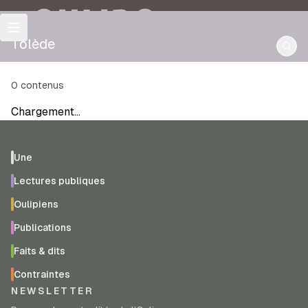
OULIPO
Tolède
0
contenus
Chargement…
Une
Lectures publiques
Oulipiens
Publications
Faits & dits
Contraintes
NEWSLETTER