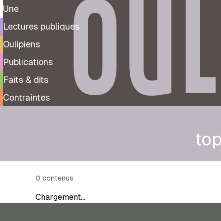
OUL
Une
Lectures publiques
Oulipiens
Publications
Faits & dits
Contraintes
top
0
contenus
Chargement…