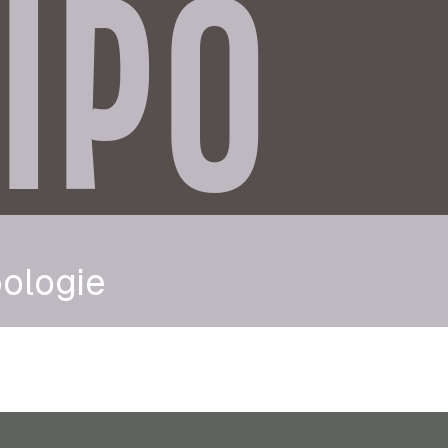
IPO
ologie