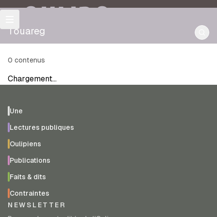
OULIPO
Touareg
0
contenus
Chargement…
Une
Lectures publiques
Oulipiens
Publications
Faits & dits
Contraintes
NEWSLETTER