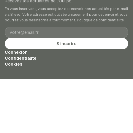
Recevez les actualités de l’Oulipo.
En vous inscrivant, vous acceptez de recevoir nos actualités par e-mail
via Brevo. Votre adresse est utilisée uniquement pour cet envoi et vous
pourrez vous désinscrire à tout moment.
Politique de confidentialité
.
Adresse e-mail
S’inscrire
Connexion
Confidentialité
Cookies