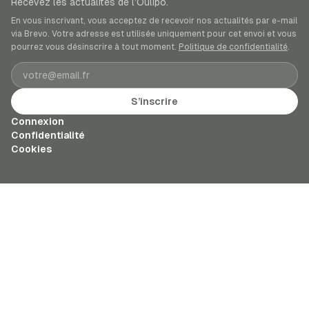
Recevez les actualités de l’Oulipo.
En vous inscrivant, vous acceptez de recevoir nos actualités par e-mail
via Brevo. Votre adresse est utilisée uniquement pour cet envoi et vous
pourrez vous désinscrire à tout moment.
Politique de confidentialité
.
Adresse e-mail
S’inscrire
Connexion
Confidentialité
Cookies