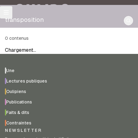
OULIPO
transposition
0
contenus
Chargement…
Une
Lectures publiques
Oulipiens
Publications
Faits & dits
Contraintes
NEWSLETTER