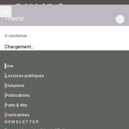
OULIPO
Trieste
0
contenus
Chargement…
Une
Lectures publiques
Oulipiens
Publications
Faits & dits
Contraintes
NEWSLETTER