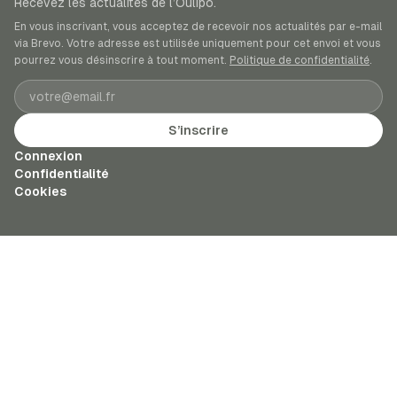
Recevez les actualités de l’Oulipo.
En vous inscrivant, vous acceptez de recevoir nos actualités par e-mail
via Brevo. Votre adresse est utilisée uniquement pour cet envoi et vous
pourrez vous désinscrire à tout moment.
Politique de confidentialité
.
Adresse e-mail
S’inscrire
Connexion
Confidentialité
Cookies