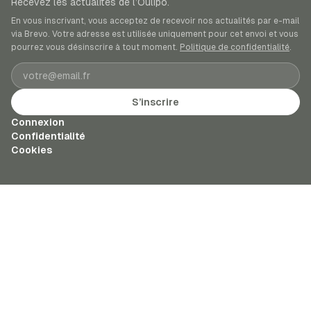
Recevez les actualités de l’Oulipo.
En vous inscrivant, vous acceptez de recevoir nos actualités par e-mail
via Brevo. Votre adresse est utilisée uniquement pour cet envoi et vous
pourrez vous désinscrire à tout moment.
Politique de confidentialité
.
Adresse e-mail
S’inscrire
Connexion
Confidentialité
Cookies