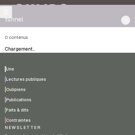
OULIPO
tunnel
0
contenus
Chargement…
Une
Lectures publiques
Oulipiens
Publications
Faits & dits
Contraintes
NEWSLETTER