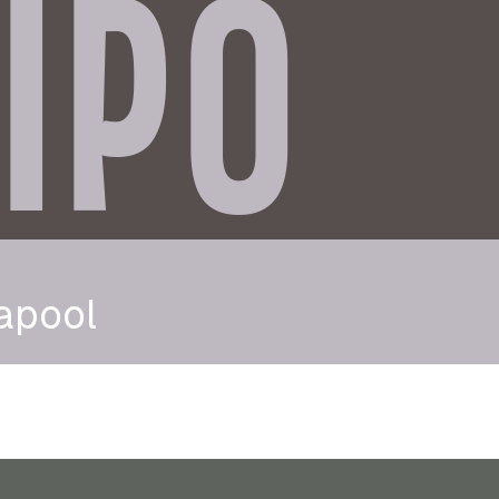
IPO
apool