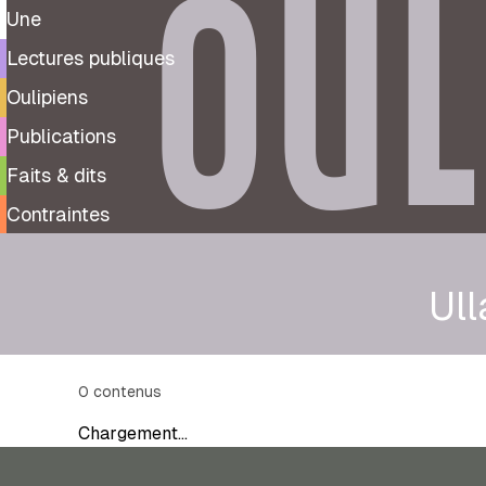
OUL
Une
Lectures publiques
Oulipiens
Publications
Faits & dits
Contraintes
Ull
0
contenus
Chargement…