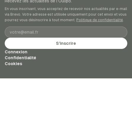
Recevez les actualités de l’Oulipo.
En vous inscrivant, vous acceptez de recevoir nos actualités par e-mail
via Brevo. Votre adresse est utilisée uniquement pour cet envoi et vous
pourrez vous désinscrire à tout moment.
Politique de confidentialité
.
Adresse e-mail
S’inscrire
Connexion
Confidentialité
Cookies