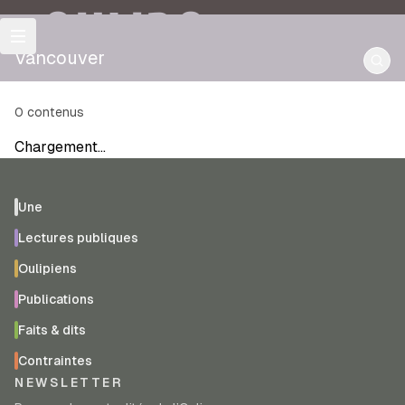
OULIPO
Vancouver
0
contenus
Chargement…
Une
Lectures publiques
Oulipiens
Publications
Faits & dits
Contraintes
NEWSLETTER