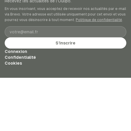
Recevez les actualités de l’Oulipo.
En vous inscrivant, vous acceptez de recevoir nos actualités par e-mail
via Brevo. Votre adresse est utilisée uniquement pour cet envoi et vous
pourrez vous désinscrire à tout moment.
Politique de confidentialité
.
Adresse e-mail
S’inscrire
Connexion
Confidentialité
Cookies