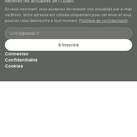
Recevez les actualités de l’Oulipo.
En vous inscrivant, vous acceptez de recevoir nos actualités par e-mail
via Brevo. Votre adresse est utilisée uniquement pour cet envoi et vous
pourrez vous désinscrire à tout moment.
Politique de confidentialité
.
Adresse e-mail
S’inscrire
Connexion
Confidentialité
Cookies