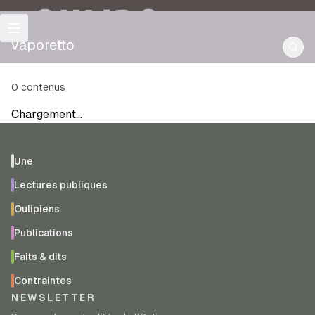
OULIPO
vaporetto
0
contenus
Chargement…
Une
Lectures publiques
Oulipiens
Publications
Faits & dits
Contraintes
NEWSLETTER