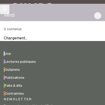
OULIPO
Verdi
0
contenus
Chargement…
Une
Lectures publiques
Oulipiens
Publications
Faits & dits
Contraintes
NEWSLETTER