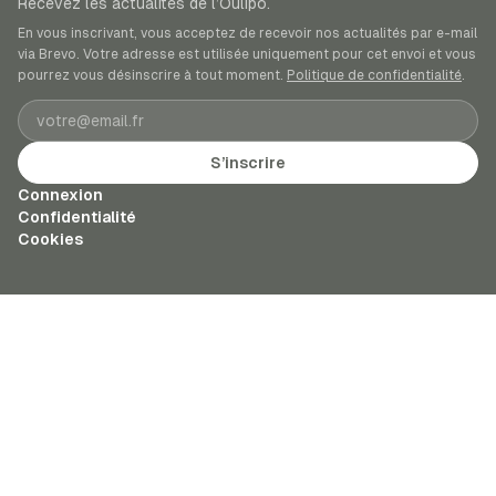
Recevez les actualités de l’Oulipo.
En vous inscrivant, vous acceptez de recevoir nos actualités par e-mail
via Brevo. Votre adresse est utilisée uniquement pour cet envoi et vous
pourrez vous désinscrire à tout moment.
Politique de confidentialité
.
Adresse e-mail
S’inscrire
Connexion
Confidentialité
Cookies