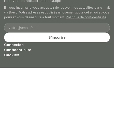
Recevez les actualités de l’Oulipo.
En vous inscrivant, vous acceptez de recevoir nos actualités par e-mail
via Brevo. Votre adresse est utilisée uniquement pour cet envoi et vous
pourrez vous désinscrire à tout moment.
Politique de confidentialité
.
Adresse e-mail
S’inscrire
Connexion
Confidentialité
Cookies