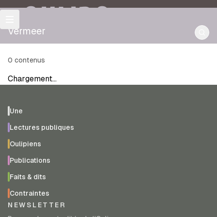
OULIPO
Vermeer
0
contenus
Chargement…
Une
Lectures publiques
Oulipiens
Publications
Faits & dits
Contraintes
NEWSLETTER