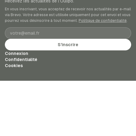
Recevez les actualités de l’Oulipo.
En vous inscrivant, vous acceptez de recevoir nos actualités par e-mail
via Brevo. Votre adresse est utilisée uniquement pour cet envoi et vous
pourrez vous désinscrire à tout moment.
Politique de confidentialité
.
Adresse e-mail
S’inscrire
Connexion
Confidentialité
Cookies