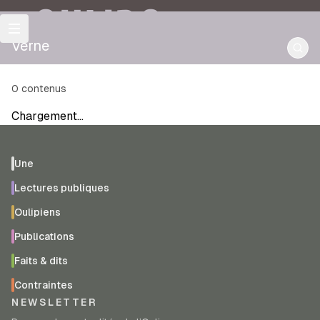
OULIPO
Verne
0
contenus
Chargement…
Une
Lectures publiques
Oulipiens
Publications
Faits & dits
Contraintes
NEWSLETTER