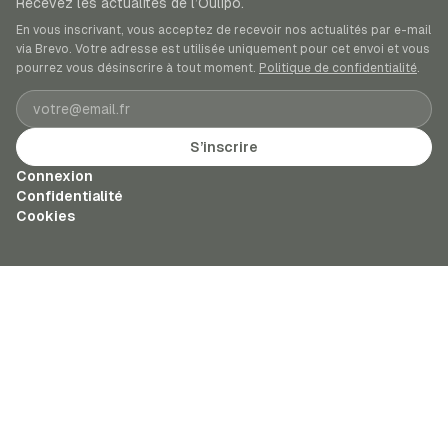
Recevez les actualités de l’Oulipo.
En vous inscrivant, vous acceptez de recevoir nos actualités par e-mail
via Brevo. Votre adresse est utilisée uniquement pour cet envoi et vous
pourrez vous désinscrire à tout moment.
Politique de confidentialité
.
Adresse e-mail
S’inscrire
Connexion
Confidentialité
Cookies