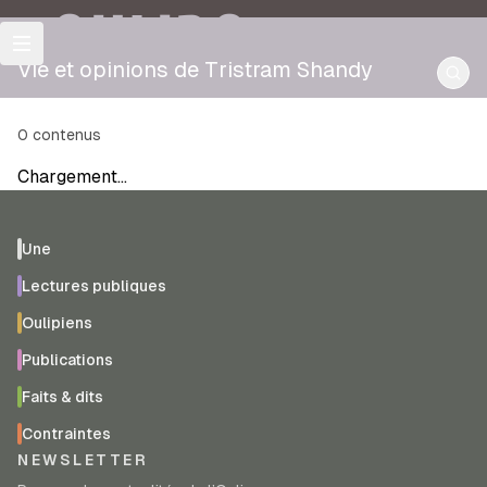
OULIPO
Vie et opinions de Tristram Shandy
0
contenus
Chargement…
Une
Lectures publiques
Oulipiens
Publications
Faits & dits
Contraintes
NEWSLETTER