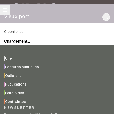
OULIPO
Vieux port
0
contenus
Chargement…
Une
Lectures publiques
Oulipiens
Publications
Faits & dits
Contraintes
NEWSLETTER