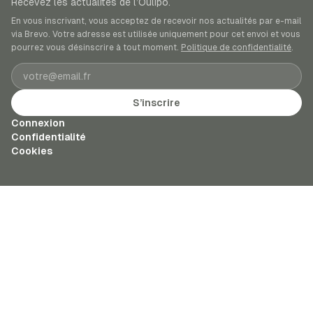
Recevez les actualités de l’Oulipo.
En vous inscrivant, vous acceptez de recevoir nos actualités par e-mail
via Brevo. Votre adresse est utilisée uniquement pour cet envoi et vous
pourrez vous désinscrire à tout moment.
Politique de confidentialité
.
Adresse e-mail
S’inscrire
Connexion
Confidentialité
Cookies