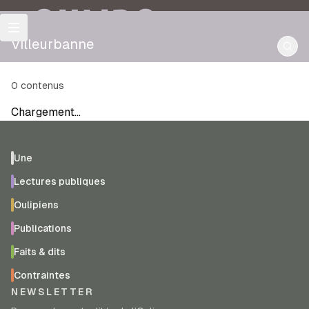
OULIPO
Villeurbanne
0
contenus
Chargement…
Une
Lectures publiques
Oulipiens
Publications
Faits & dits
Contraintes
NEWSLETTER