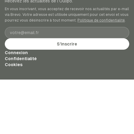
Recevez les actualités de l’Oulipo.
En vous inscrivant, vous acceptez de recevoir nos actualités par e-mail
via Brevo. Votre adresse est utilisée uniquement pour cet envoi et vous
pourrez vous désinscrire à tout moment.
Politique de confidentialité
.
Adresse e-mail
S’inscrire
Connexion
Confidentialité
Cookies