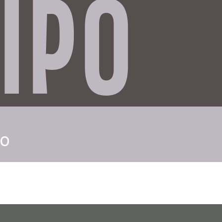
IPO
so