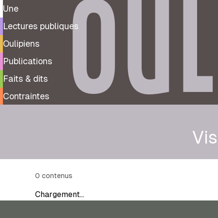
OUL
Une
Lectures publiques
Oulipiens
Publications
Faits & dits
Contraintes
Vi
0
contenus
Chargement…