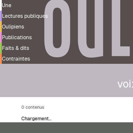
OUL
Une
Lectures publiques
Oulipiens
Publications
Faits & dits
Contraintes
voi
0
contenus
Chargement…