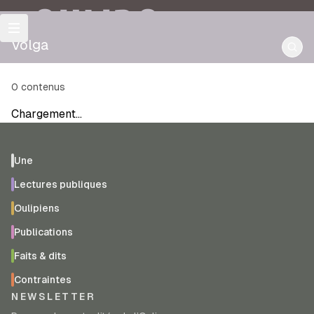
OULIPO
Volga
0
contenus
Chargement…
Une
Lectures publiques
Oulipiens
Publications
Faits & dits
Contraintes
NEWSLETTER