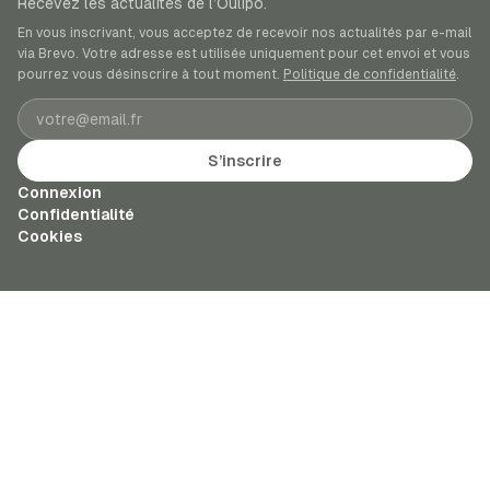
Recevez les actualités de l’Oulipo.
En vous inscrivant, vous acceptez de recevoir nos actualités par e-mail
via Brevo. Votre adresse est utilisée uniquement pour cet envoi et vous
pourrez vous désinscrire à tout moment.
Politique de confidentialité
.
Adresse e-mail
S’inscrire
Connexion
Confidentialité
Cookies