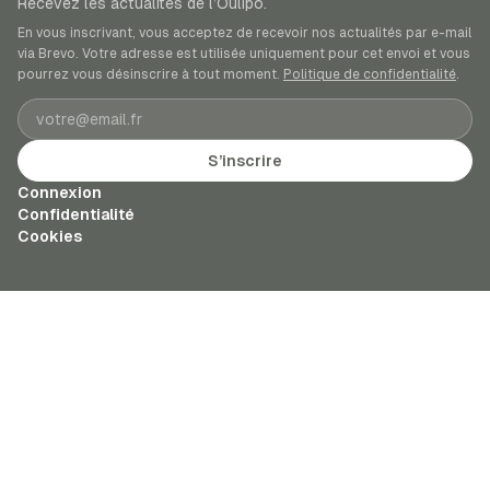
Recevez les actualités de l’Oulipo.
En vous inscrivant, vous acceptez de recevoir nos actualités par e-mail
via Brevo. Votre adresse est utilisée uniquement pour cet envoi et vous
pourrez vous désinscrire à tout moment.
Politique de confidentialité
.
Adresse e-mail
S’inscrire
Connexion
Confidentialité
Cookies