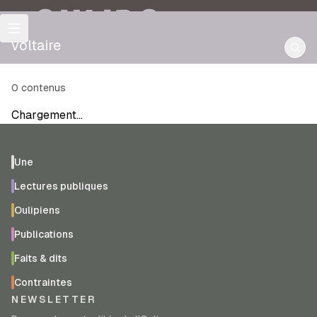
OULIPO
voltaire
0
contenus
Chargement…
Une
Lectures publiques
Oulipiens
Publications
Faits & dits
Contraintes
NEWSLETTER