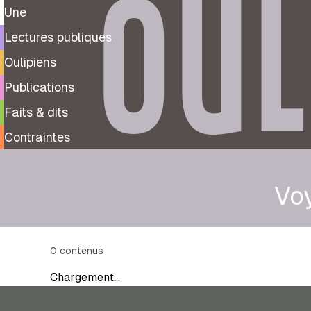
OUL
Une
Lectures publiques
Oulipiens
Publications
Faits & dits
Contraintes
Voy
0
contenus
Chargement…