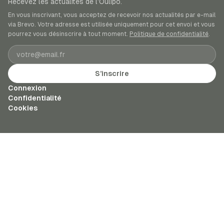
Recevez les actualités de l’Oulipo.
En vous inscrivant, vous acceptez de recevoir nos actualités par e-mail
via Brevo. Votre adresse est utilisée uniquement pour cet envoi et vous
pourrez vous désinscrire à tout moment.
Politique de confidentialité
.
Adresse e-mail
S’inscrire
Connexion
Confidentialité
Cookies