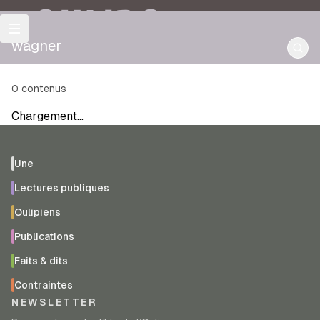
OULIPO
wagner
0
contenus
Chargement…
Une
Lectures publiques
Oulipiens
Publications
Faits & dits
Contraintes
NEWSLETTER