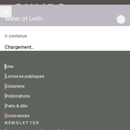
OULIPO
Water of Leith
0
contenus
Chargement…
Une
Lectures publiques
Oulipiens
Publications
Faits & dits
Contraintes
NEWSLETTER