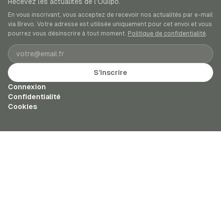
Recevez les actualités de l’Oulipo.
En vous inscrivant, vous acceptez de recevoir nos actualités par e-mail
via Brevo. Votre adresse est utilisée uniquement pour cet envoi et vous
pourrez vous désinscrire à tout moment.
Politique de confidentialité
.
Adresse e-mail
S’inscrire
Connexion
Confidentialité
Cookies