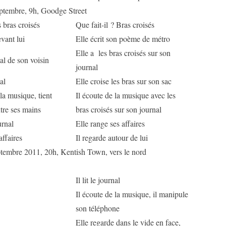
ptembre, 9h, Goodge Street
s bras croisés
Que fait-il ? Bras croisés
evant lui
Elle écrit son poème de métro
Elle a les bras croisés sur son
rnal de son voisin
journal
nal
Elle croise les bras sur son sac
 la musique, tient
Il écoute de la musique avec les
ntre ses mains
bras croisés sur son journal
urnal
Elle range ses affaires
affaires
Il regarde autour de lui
ptembre 2011, 20h, Kentish Town, vers le nord
Il lit le journal
Il écoute de la musique, il manipule
son téléphone
Elle regarde dans le vide en face,