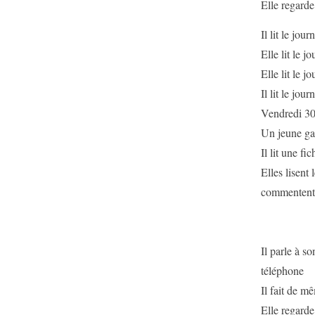
Elle regarde
Il lit le jour
Elle lit le jo
Elle lit le jo
Il lit le jour
Vendredi 30
Un jeune gar
Il lit une fi
Elles lisent
commentent
Il parle à s
téléphone
Il fait de m
Elle regarde