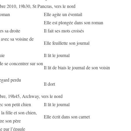
bre 2010, 19h30, St Pancras, vers le nord
 roman
Elle agite un éventail
Elle est plongée dans son roman
rs sa droite
Il fait ses mots croisés
it avec sa voisine de
Elle feuillette son journal
uie
Il lit le journal
de se concentrer sur son
Il lit de biais le journal de son voisin
regard perdu
Il dort
obre, 19h45, Archway, vers le nord
ec son petit chien
Il lit le journal
la fille et son chien,
Elle écrit dans son carnet
re son père
lle par l’épaule