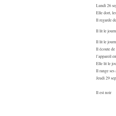
Lundi 26 se
Elle dort, le
Il regarde d
Il lit le jou
Il lit le jour
Il écoute de
l’appareil e
Elle lit le jo
Il range ses 
Jeudi 29 se
Il est noir