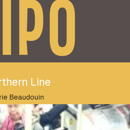
IPO
thern Line
rie Beaudouin