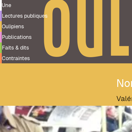
OUL
Une
Lectures publiques
Oulipiens
Publications
Faits & dits
Contraintes
Nor
Valé