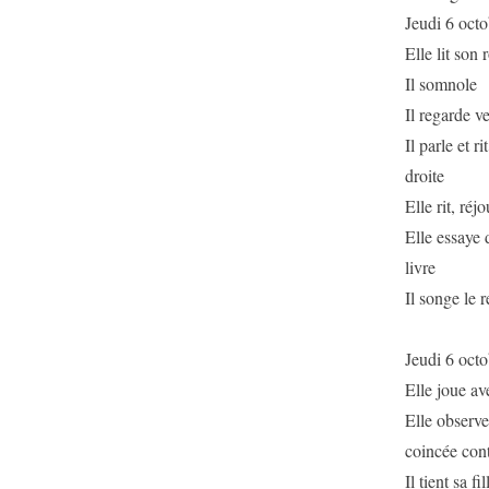
Jeudi 6 octo
Elle lit son
Il somnole
Il regarde ve
Il parle et r
droite
Elle rit, réjo
Elle essaye 
livre
Il songe le 
Jeudi 6 oct
Elle joue av
Elle observe 
coincée cont
Il tient sa fi