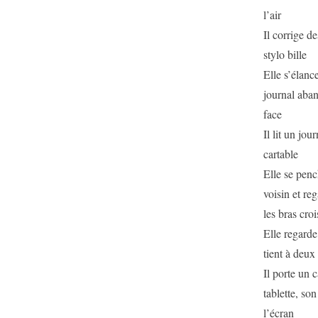
l’air
Il corrige d
stylo bille
Elle s’élanc
journal aban
face
Il lit un jou
cartable
Elle se penc
voisin et re
les bras croi
Elle regarde
tient à deux
Il porte un c
tablette, son
l’écran