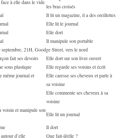
 face à elle dans le vide
les bras croisés
nal
Il lit un magazine, il a des oreillettes
urnal
Elle lit le journal
urnal
Elle dort
nal
Il manipule son portable
 septembre, 21H, Goodge Street, vers le nord
çon fait ses devoirs
Elle dort sur son livre ouvert
che sous plastique
Elle regarde ses voisins et écrit
 le même journal et
Elle caresse ses cheveux et parle à
sa voisine
Elle commente ses cheveux à sa
voisine
on voisin et manipule son
Elle lit un journal
ême
Il dort
 autour d’elle
Que fait-il/elle ?