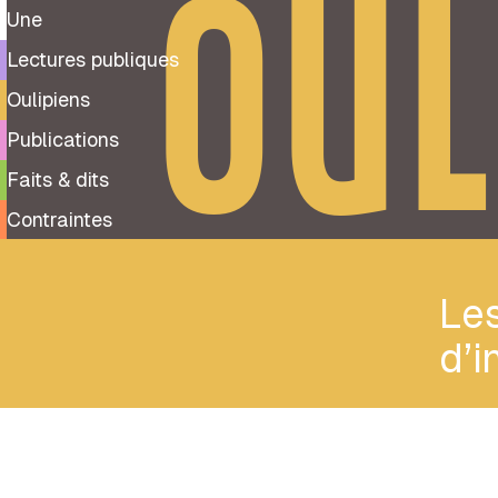
OUL
Une
Lectures publiques
Oulipiens
Publications
Faits & dits
Contraintes
Les
d’i