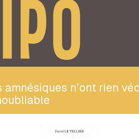
IPO
 amnésiques n’ont rien vé
noubliable