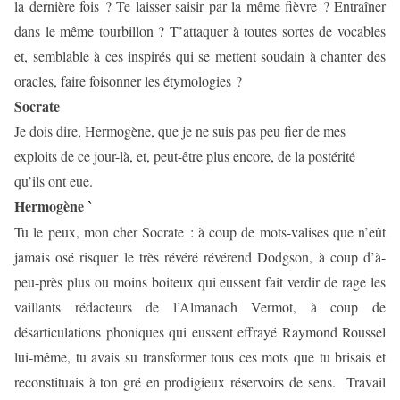
la dernière fois ? Te
laisser saisir par la même fièvre ? Entraîner
dans le même tourbillon ? T’attaquer à toutes sortes de vocables
et, semblable à ces inspirés qui se mettent soudain à chanter des
oracles, faire foisonner les étymologies ?
Socrate
Je dois dire, Hermogène, que je ne suis pas peu fier de mes
exploits de ce jour-là, et, peut-être plus encore, de la postérité
qu’ils ont eue.
Hermogène
`
Tu le peux, mon cher Socrate :
à coup de mots-valises que n’eût
jamais osé risquer le très révéré révérend Dodgson, à coup d’à-
peu-près plus ou moins boiteux qui eussent fait verdir de rage les
vaillants rédacteurs de l’Almanach Vermot, à coup de
désarticulations phoniques qui eussent effrayé Raymond Roussel
lui-même, tu avais su transformer tous ces mots que tu brisais et
reconstituais à ton gré en prodigieux réservoirs de sens.
Travail