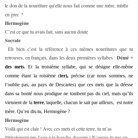
le don de la nourriture qu’elle nous fait comme une mère,
mhthr
en grec ?
Hermogène
C’est ce que tu avais fait, sans aucun doute
Socrate
Eh bien c’est la référence à ces mêmes nourritures que tu
Démé
retrouves, en français, dans les deux premières syllabes :
=
des mets
. Et la troisième syllabe, qui se désigne elle-même
comme étant la roisième (
ter),
précise (car nous sommes, ne
l’oublie pas, au pays de Descartes) que ces mets que la déesse
dans sa bonté nous prodigue ne tombent pas du ciel, mais qu’ils
viennent de la
terre
, laquelle, chacun le sait par ailleurs,
est notre
mère. Qu’en dis-tu, Hermogène ?
Hermogène
Voilà qui est clair ! Avec ces mets et cette terre, tu m’as
littéralement mis l’eau à la bouche, Socrate ! N’aurais-tu pas un