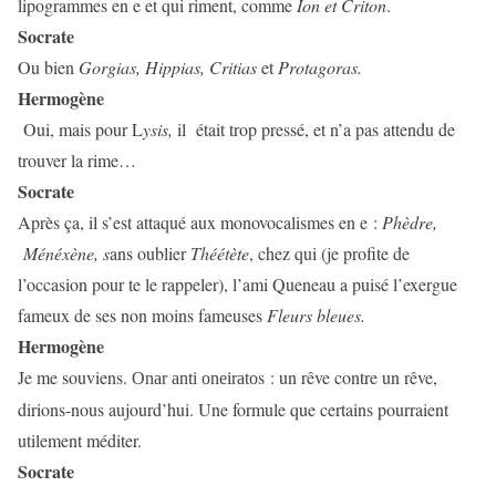
lipogrammes en e et qui riment, comme
Ion et Criton
.
Socrate
Ou bien
Gorgias, Hippias, Critias
et
Protagoras.
Hermogène
Oui, mais pour L
ysis,
il
était trop pressé, et n’a pas attendu de
trouver la rime…
Socrate
Après ça, il s’est attaqué aux monovocalismes en e :
Phèdre,
Ménéxène, s
ans oublier
Théétète
, chez qui (je profite de
l’occasion pour te le rappeler), l’ami Queneau a puisé l’exergue
fameux de ses non moins fameuses
Fleurs bleues.
Hermogène
Je me souviens.
s : un rêve contre un rêve,
Onar anti oneirato
dirions-nous aujourd’hui. Une formule que certains pourraient
utilement méditer.
Socrate