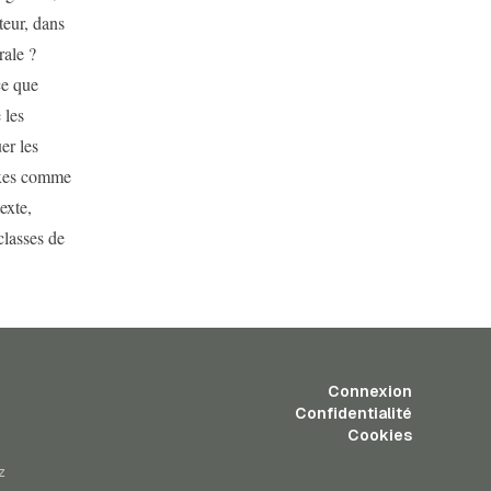
teur, dans
rale ?
ce que
 les
er les
fixes comme
exte,
classes de
Connexion
Confidentialité
Cookies
z