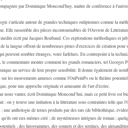
ompagnée par Dominique Moncond'huy, maître de conférence à l'univer
logie s'articule autour de grandes techniques oulipiennes comme la mé
e. Elle rassemble des pièces incontournables de l'Ouvroir de Littérature
s inédits écrit par Jacques Roubaud. Ces explorations méthodiques et jubi
s de la langue offrent de nombreuses pistes d'exercices de création pour 
qui peuvent sembler étranges, voire farfelues. En contrepoint à la technic
, le commentaire montre comment les grands romanciers, tel Georges Pe
echnique au service de leur propre sensibilité. Il donne également de nom
s sur les mouvements annexes comme l'OuPeinPo ou le théâtre potentie
ue, pour une approche originale et amusante de l'art d'écrire.
ur nous vanter, écrit Dominique Moncond’hui, mais ce petit livre est bi
ait : on y trouve une initiation à la littérature sous contraintes telle que l'
 ; une anthologie de textes produits par des rats (de bibliothèque, évid
e qu'ils ont eux-mêmes créé ; de mystérieuses intrigues de roman ; quelq
tentiels ; des lipogrammes, des sonnets et des sextines, des alexandrins