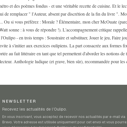
tro et des poèmes fondus - et une véritable recette de cuisine. Et le lec
lui de remplacer " l'Auteur, absent par discrétion de la fin du livre ". Mo
... Ou si vous préférez : Morale ? Élémentaire, mon cher McOuate (par
att sonne : à vous de répondre !). L'accompagnement critique rappelle
l'Oulipo - en trois temps : Soustraire et substituer, Jouer le jeu, Faire jou
invite à s'initier aux exercices oulipiens. La part consacrée aux formes 
ortée au fait littéraire en tant que tel permettent d'aborder les notions de t
 lecteur. Anthologie ludique (et grave, bien sûr), recommandée pour les 
NEWSLETTER
Recevez les actualités de l’Oulipo.
En vous inscrivant, vous acceptez de recevoir nos actualités par e-mail via
Brevo. Votre adresse est utilisée uniquement pour cet envoi et vous pourre