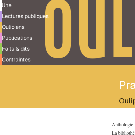
OUL
Une
Lectures publiques
Oulipiens
Publications
Faits & dits
Contraintes
Pra
Ouli
Anthologie
La biblioth