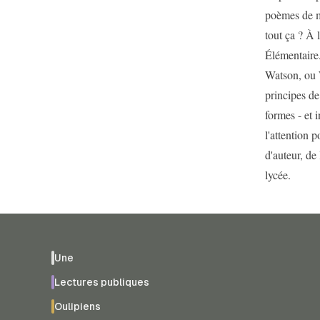
poèmes de mé
tout ça ? À 
Élémentaire
Watson, ou W
principes de 
formes - et 
l'attention p
d'auteur, de
lycée.
Une
Lectures publiques
Oulipiens