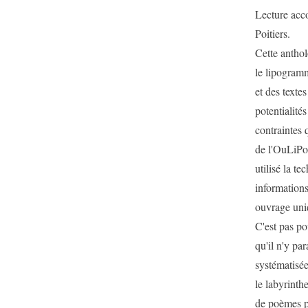
Lecture acc
Poitiers.
Cette antho
le lipogramm
et des texte
potentialité
contraintes 
de l'OuLiPo
utilisé la t
information
ouvrage uniq
C'est pas po
qu'il n'y par
systématisée
le labyrinth
de poèmes po