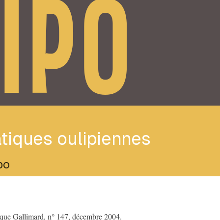
IPO
tiques oulipiennes
po
èque Gallimard, n° 147, décembre 2004.