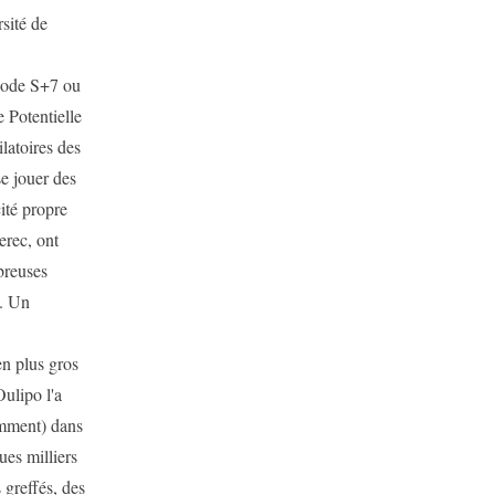
sité de
thode S+7 ou
 Potentielle
latoires des
se jouer des
ité propre
rec, ont
breuses
l. Un
en plus gros
Oulipo l'a
emment) dans
ues milliers
 greffés, des