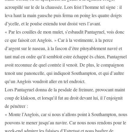
acroupillé sur le de la chaussée. Lors feist l’homme tel signe : il
leva haut la main gausche puis ferma on poing les quatre doigts
d’ycelle, et le poulse extendu tout droist vers l’avant.
« Par les couilles de mon mulet, s’esbaudit Pantagruel, vois donc
ce que faisoit cet Anglois. » Car à la vestimente, à la perce
d’argent sur le naseau, à la fascon d’être pitoyablement navré et
tant mal en ordre qu’il sembloit estre échappé ès chien, Pantagruel
avoit reconnuz de quel contrée il venoit. De plus, le compaignon
tenoit une panoncelle, qui indiquoit Southampton, et qui d’aultre
qu’un Anglois voudroit aller en tel endroict.
Lors Pantagruel donna de la pesdale de freinure, provocant maint
coup de klakson, et lorsqu’il fut au droit devant lui, il l’enjoignit
de pénétrer :
« Monte l’Anglois, car si nous n’allons point à Southampton, nous
pouvons te mener jusqu’au navire. Car nous nous rendons pour le
week-end admirer les falaises d’Estretast et nous basfrer de