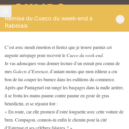
OULIPO
Remise du Cueco du week-end à
Rabelais
C’est avec moult émotion et fiertez que je trouve parmiz cet
auguste aréopage pour recevoir le
Cueco du week-end
.
Je vas adoncques vous donner lecture d’un extrait peu connu de
mes
Galects d’Estretast
, d’autant moins que mon éditeur a cru
bon de lui couper les burnez dans les esditions du commerce.
Après que Pantagruel eut rangé les basgages dans la malle arrière,
il se frotta les mains paume contre paume en geste de gras
bénédictin, et se réjouist fort :
« En route, car elle promest d’estre longuette avec cette voiture de
bren. Compagon, connois-tu enfin le chemin pour la cité
d’Estretast et ses célèbres falaizes ? »