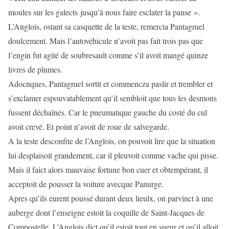
moules sur les galects jusqu’à nous faire esclater la panse ».
L’Anglois, ostant sa casquette de la teste, remercia Pantagruel
doulcement. Mais l’autovéhicule n’avoit pas fait trois pas que
l’engin fut agité de soubresault comme s’il avoit mangé quinze
livres de plumes.
Adocnques, Pantagruel sortit et commencza paslir et trembler et
s’exclamer espouvatablement qu’il sembloit que tous les desmons
fussent déchaînés. Car le pneumatique gauche du costé du cul
avoit crevé. Et point n’avoit de roue de salvegarde.
A la teste desconfite de l’Anglois, on pouvoit lire que la situation
lui desplaisoit grandement, car il pleuvoit comme vache qui pisse.
Mais il faict alors mauvaise fortune bon cuer et obtempérant, il
acceptoit de pousser la voiture avecque Panurge.
Apres qu’ils eurent poussé durant deux lieulx, on parvinct à une
auberge dont l’enseigne estoit la coquille de Saint-Jacques de
Compostelle. L’Anglois dict qu’il estoit tout en sueur et qu’il alloit