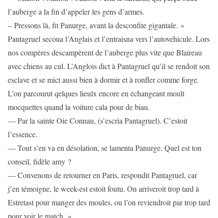
l’auberge a la fin d’appeler les gens d’armes.
– Pressons là, fit Panurge, avant la desconfite gigantale. »
Pantagruel secoua l’Anglais et l’entraisna vers l’autovehicule. Lors
nos compères descampèrent de l’auberge plus vite que Blaireau
avec chiens au cul. L’Anglois dict à Pantagruel qu’il se rendoit son
esclave et se mict aussi bien à dormir et à ronfler comme forge.
L’on parcourut qelques lieulx encore en échangeant moult
mocquettes quand la voiture cala pour de biau.
— Par la sainte Oie Connau, (s’escria Pantagruel). C’estoit
l’essence.
— Tout s’en va en désolation, se lamenta Panurge. Quel est ton
conseil, fidèle amy ?
— Convenons de retourner en Paris, respondit Pantagruel, car
j’en témoigne, le week-est estoit foutu. On arriveroit trop tard à
Estretast pour manger des moules, ou l’on reviendroit par trop tard
pour voir le match. »