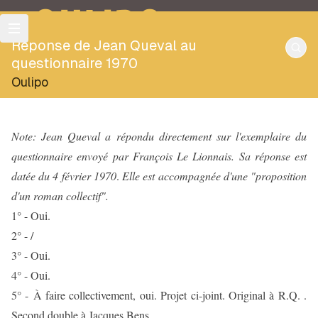
OULIPO
Réponse de Jean Queval au
questionnaire 1970
Oulipo
Note: Jean Queval a répondu directement sur l'exemplaire du
questionnaire envoyé par François Le Lionnais. Sa réponse
est
datée du 4 février 1970
.
Elle est accompagnée d'une "proposition
d'un roman collectif".
1° - Oui.
2° - /
3° - Oui.
4° - Oui.
5° - À faire collectivement, oui. Projet ci-joint. Original à R.Q. .
Second double à Jacques Bens.