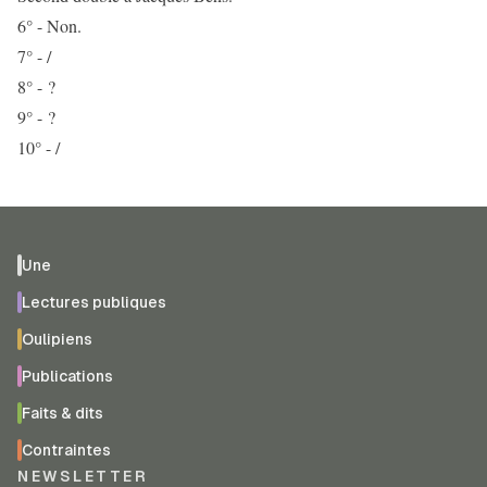
6° - Non.
7° - /
8° - ?
9° - ?
10° - /
Une
Lectures publiques
Oulipiens
Publications
Faits & dits
Contraintes
NEWSLETTER