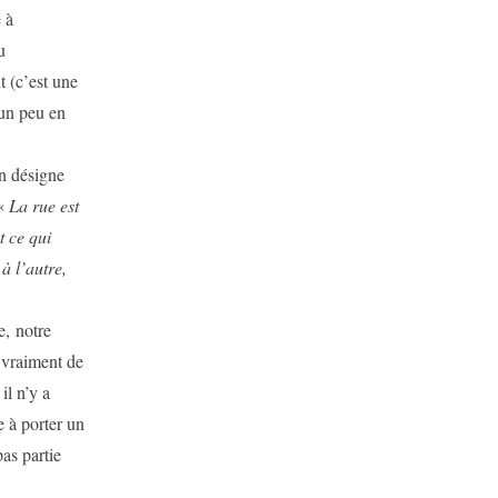
 à
u
 (c’est une
 un peu en
on désigne
:«
La rue est
t ce qui
à l’autre,
e, notre
s vraiment de
il n’y a
e à porter un
as partie