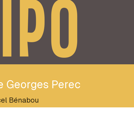
IPO
e Georges Perec
el Bénabou