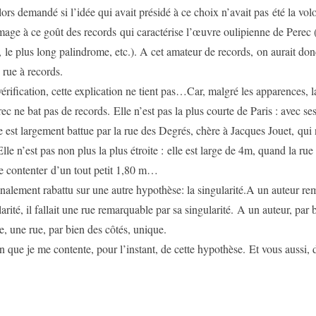
lors demandé si l’idée qui avait présidé à ce choix n’avait pas été la vol
ge à ce goût des records qui caractérise l’œuvre oulipienne de Perec (
le plus long palindrome, etc.). A cet amateur de records, on aurait do
 rue à records.
érification, cette explication ne tient pas…Car, malgré les apparences, l
c ne bat pas de records. Elle n’est pas la plus courte de Paris : avec se
e est largement battue par la rue des Degrés, chère à Jacques Jouet, qui
Elle n’est pas non plus la plus étroite : elle est large de 4m, quand la ru
e contenter d’un tout petit 1,80 m…
inalement rabattu sur une autre hypothèse: la singularité.A un auteur r
arité, il fallait une rue remarquable par sa singularité. A un auteur, par 
e, une rue, par bien des côtés, unique.
en que je me contente, pour l’instant, de cette hypothèse. Et vous aussi, d