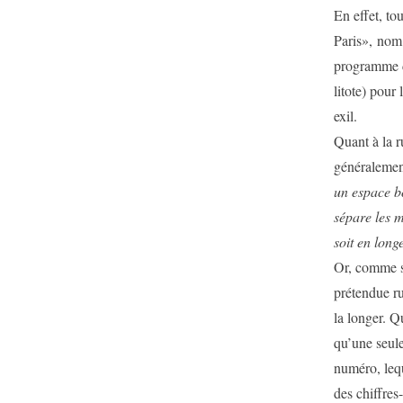
En effet, to
Paris», nom
programme de
litote) pour 
exil.
Quant à la r
généralement
un espace bo
sépare les m
soit en longe
Or, comme si
prétendue ru
la longer. Qu
qu’une seule
numéro, lequ
des chiffres