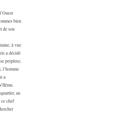
l’Ouest
 sommes bien
et de son
taine, à vue
ris a décidé
se perplexe.
nt, l’homme
ui a
XVIIème.
quartier, au
 ce chef
chercher