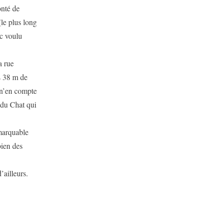
onté de
le plus long
nc voulu
a rue
s 38 m de
 n’en compte
e du Chat qui
emarquable
bien des
’ailleurs.