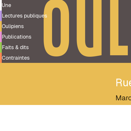
OUL
Une
Lectures publiques
Oulipiens
Publications
Faits & dits
Contraintes
Ru
Marc