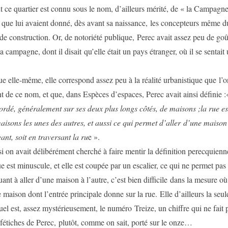
ut ce quartier est connu sous le nom, d’ailleurs mérité, de « la Campagne
 que lui avaient donné, dès avant sa naissance, les concepteurs même d
 construction. Or, de notoriété publique, Perec avait assez peu de goût
la campagne, dont il disait qu’elle était un pays étranger, où il se sentait
ue elle-même, elle correspond assez peu à la réalité urbanistique que l’
 de ce nom, et que, dans Espèces d’espaces, Perec avait ainsi définie 
rdé, généralement sur ses deux plus longs côtés, de maisons ;la rue es
aisons les unes des autres, et aussi ce qui permet d’aller d’une maison 
ant, soit en traversant la ru
e ».
 on avait délibérément cherché à faire mentir la définition perecquienn
e est minuscule, et elle est coupée par un escalier, ce qui ne permet pa
ant à aller d’une maison à l’autre, c’est bien difficile dans la mesure où 
 maison dont l’entrée principale donne sur la rue. Elle d’ailleurs la seul
el est, assez mystérieusement, le numéro Treize, un chiffre qui ne fait p
-fétiches de Perec, plutôt, comme on sait, porté sur le onze…