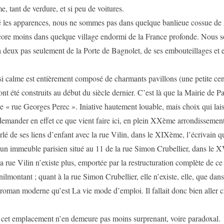
e, tant de verdure, et si peu de voitures.
 les apparences, nous ne sommes pas dans quelque banlieue cossue de 
ncore moins dans quelque village endormi de la France profonde. Nous
à deux pas seulement de la Porte de Bagnolet, de ses embouteillages et 
si calme est entièrement composé de charmants pavillons (une petite cen
ont été construits au début du siècle dernier. C’est là que la Mairie de Pa
e « rue Georges Perec ». Iniative hautement louable, mais choix qui lais
demander en effet ce que vient faire ici, en plein XXème arrondisseme
arlé de ses liens d’enfant avec la rue Vilin, dans le XIXème, l’écrivain q
un immeuble parisien situé au 11 de la rue Simon Crubellier, dans le 
la rue Vilin n’existe plus, emportée par la restructuration complète de ce 
ilmontant ; quant à la rue Simon Crubellier, elle n’existe, elle, que dans
oman moderne qu’est La vie mode d’emploi. Il fallait donc bien aller 
 cet emplacement n’en demeure pas moins surprenant, voire paradoxal.