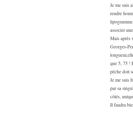
Je me suis a
rendre homma
lipogramme, 
associer une
Mais après v
Georges-Pere
longueur,ell
que 5, 75 ! 
pêche doit s
Je me suis f
par sa singul
côtés, uniqu
Il faudra bi