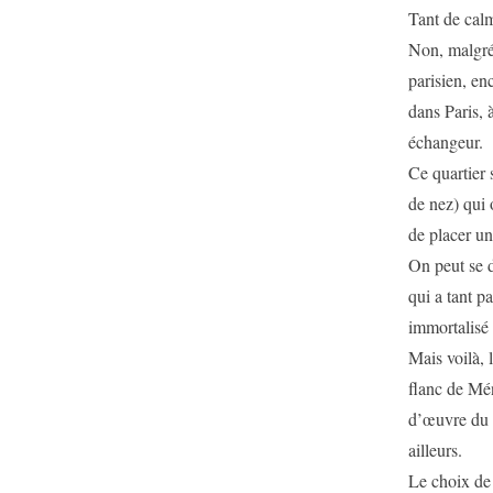
Tant de calm
Non, malgré
parisien, e
dans Paris, 
échangeur.
Ce quartier 
de nez) qui 
de placer un
On peut se 
qui a tant p
immortalisé 
Mais voilà, 
flanc de Mén
d’œuvre du r
ailleurs.
Le choix de