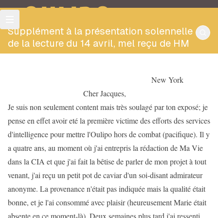
OULIPO
Supplément à la présentation solennelle
de la lecture du 14 avril, mel reçu de HM
New York
Cher Jacques,
Je suis non seulement content mais très soulagé par ton exposé; je
pense en effet avoir eté la première victime des efforts des services
d'intelligence pour mettre l'Oulipo hors de combat (pacifique). Il y
a quatre ans, au moment où j'ai entrepris la rédaction de Ma Vie
dans la CIA et que j'ai fait la bêtise de parler de mon projet à tout
venant, j'ai reçu un petit pot de caviar d'un soi-disant admirateur
anonyme. La provenance n'était pas indiquée mais la qualité était
bonne, et je l'ai consommé avec plaisir (heureusement Marie était
absente en ce moment-là). Deux semaines plus tard j'ai ressenti