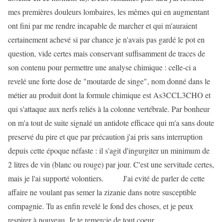
mes premières douleurs lombaires, les mêmes qui en augmentant
ont fini par me rendre incapable de marcher et qui m'auraient
certainement achevé si par chance je n'avais pas gardé le pot en
question, vide certes mais conservant suffisamment de traces de
son contenu pour permettre une analyse chimique : celle-ci a
revelé une forte dose de "moutarde de singe", nom donné dans le
métier au produit dont la formule chimique est As3CCL3CHO et
qui s'attaque aux nerfs reliés à la colonne vertébrale. Par bonheur
on m'a tout de suite signalé un antidote efficace qui m'a sans doute
preservé du pire et que par précaution j'ai pris sans interruption
depuis cette époque néfaste : il s'agit d'ingurgiter un minimum de
2 litres de vin (blanc ou rouge) par jour. C'est une servitude certes,
mais je l'ai supporté volontiers. J'ai evité de parler de cette
affaire ne voulant pas semer la zizanie dans notre susceptible
compagnie. Tu as enfin revelé le fond des choses, et je peux
respirer à nouveau. Je te remercie de tout coeur.