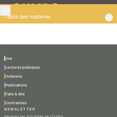
OULIPO
Table des matières
Une
Lectures publiques
Oulipiens
Publications
Faits & dits
Contraintes
NEWSLETTER
Recevez les actualités de l’Oulipo.