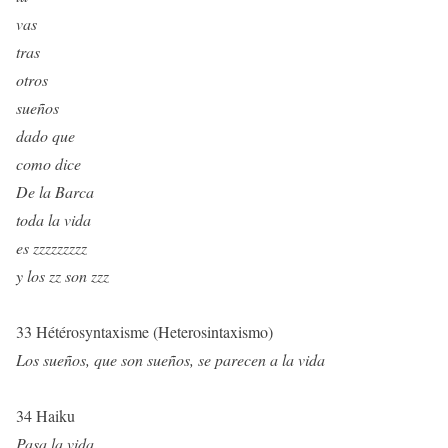
vas
tras
otros
sueños
dado que
como dice
De la Barca
toda la vida
es zzzzzzzzz
y los zz son zzz
33 Hétérosyntaxisme (Heterosintaxismo)
Los sueños, que son sueños, se parecen a la vida
34 Haiku
Pasa la vida