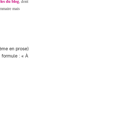
cles du blog
, dont
sommaire mais
oème en prose)
 formule : « À