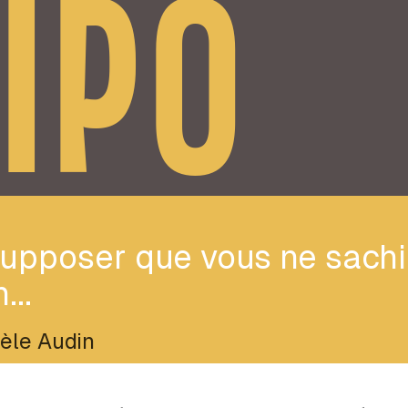
IPO
supposer que vous ne sach
...
èle Audin