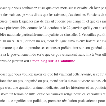
oser que vous souhaitiez aussi quelques mots sur la
révolte
, eh bien je 
re des vaincus, je vous dirais que les raisons qu'avaient les Parisiens de s
ses, parmi lesquelles pas de travail et donc pas d'argent, et que ces rai
eva plusieurs fois, comme le 31 octobre et le 22 janvier, qu'il y eut auss
ée nationale particulièrement royaliste de s'installer à Versailles plutôt 
le 18 mars 1871, jour où un régiment de ligne aima mieux fraterniser av
martre que de lui prendre ses canons et préféra tirer sur son général que
fraya le gouvernement de sorte que ce gouvernement franc-fila à Versaille
mon blog sur la Commune
erais de jeter un œil à
.
oser que vous vouliez savoir ce que fut vraiment cette
révolte
, si ce f
tionnaire ou pas, organisé ou pas, mené par la classe ouvrière ou pas, eh
que c'est une question vraiment délicate, tant les historiens et les politici
istoire un terrain de lutte, orgie ou carnaval rouge pour les Versaillais et
 nie toute signification politique, première révolution prolétarienne pour 