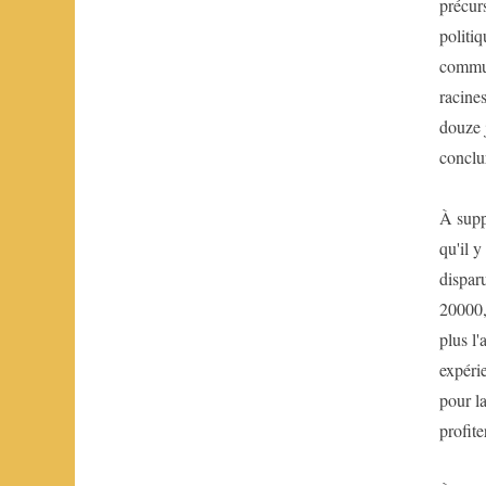
précur
politiq
commun
racine
douze j
conclu
À supp
qu'il 
dispar
20000,
plus l'
expérie
pour la
profite