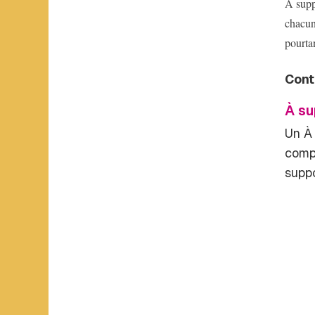
À suppo
chacun
pourtan
Cont
À s
Un
À
compo
supp