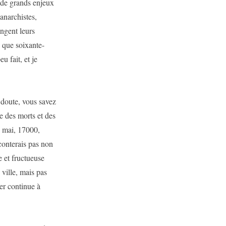
s de grands enjeux
anarchistes,
ngent leurs
 que soixante-
u fait, et je
e doute, vous savez
e des morts et des
8 mai, 17000,
conterais pas non
e et fructueuse
 ville, mais pas
ier continue à