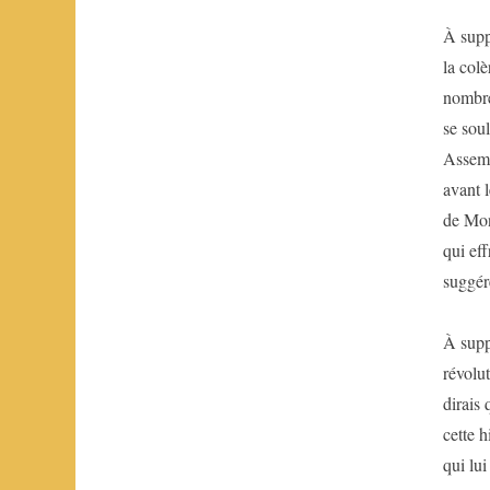
À supp
la colè
nombreu
se soul
Assembl
avant 
de Mont
qui ef
suggér
À supp
révolu
dirais 
cette h
qui lui