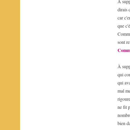
À supp
Commune
dirais 
Vallès
car c'e
que c'é
Commun
sont re
Comm
À supp
qui co
qui av
mal me
rigour
ne fit
nombre
bien d