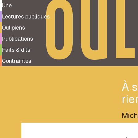
OUL
Une
Lectures publiques
Oulipiens
Publications
Faits & dits
Contraintes
À 
rien
Mich
Tags
(
2
)