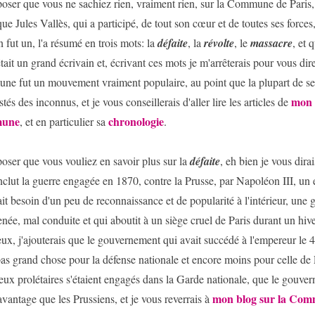
oser que vous ne sachiez rien, vraiment rien, sur la Commune de Paris,
que Jules Vallès, qui a participé, de tout son cœur et de toutes ses force
n fut un, l'a résumé en trois mots: la
défaite
, la
révolte
, le
massacre
, et 
tait un grand écrivain et, écrivant ces mots je m'arrêterais pour vous dir
e fut un mouvement vraiment populaire, au point que la plupart de se
mon 
stés des inconnus, et je vous conseillerais d'aller lire les articles de
une
chronologie
, et en particulier sa
.
oser que vous vouliez en savoir plus sur la
défaite
, eh bien je vous dirai
nclut la guerre engagée en 1870, contre la Prusse, par Napoléon III, un
ait besoin d'un peu de reconnaissance et de popularité à l'intérieur, une
née, mal conduite et qui aboutit à un siège cruel de Paris durant un hiv
eux, j'ajouterais que le gouvernement qui avait succédé à l'empereur le
 pas grand chose pour la défense nationale et encore moins pour celle de 
ux prolétaires s'étaient engagés dans la Garde nationale, que le gouver
mon blog sur la Co
avantage que les Prussiens, et je vous reverrais à