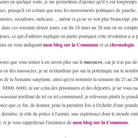
seurs en quelque sorte, je me permettrais d'ajouter qu'il y eut longtemp
ues, puisqu'il est certain que tous les mouvements politiques de gauche, 
istes, socialistes, radicaux… même si ça ne se voit plus beaucoup, plo
s dans ces soixante-douze jours, car du 18 mars au 28 mai on ne compte
ours, ce qui d'ailleurs explique en partie pourquoi cette révolution a si pe
mon blog sur la Commune
chronologie
rais en vous indiquant
et sa
.
oser que vous teniez à en savoir plus sur le
massacre
, car je n'ai pas d
y a eu des massacres, je ne m'étendrais pas sur la polémique sur le nombr
us de la Semaine sanglante, ainsi qu'est nommée la semaine du 21 au 2
 30000, 6000, ni sur celui des prisonniers et des déportés, je ne vous ra
assassinat terrifiant de tel ou tel communard, je relèverais plutôt la grand
nce que ce fut, de donner, pour la première fois à l'échelle d'une grande
 dernière, le rôle de police à l'armée, une expérience dont le monde ent
mon blog sur la Commune
r, et je vous rappellerais l'existence de
.