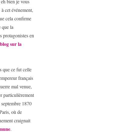
 eh bien je vous
s, à cet événement,
que cela confirme
e que la
s protagonistes en
blog sur la
s que ce fut celle
 empereur français
 guerre mal venue,
er particulièrement
 4 septembre 1870
Paris, où de
nement craignait
mmune
.