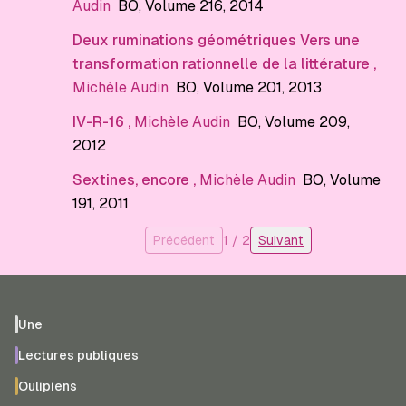
Audin
BO
, Volume 216
, 2014
Deux ruminations géométriques Vers une
transformation rationnelle de la littérature
,
Michèle Audin
BO
, Volume 201
, 2013
IV-R-16
,
Michèle Audin
BO
, Volume 209
,
2012
Sextines, encore
,
Michèle Audin
BO
, Volume
191
, 2011
Précédent
1
/
2
Suivant
Une
Lectures publiques
Oulipiens