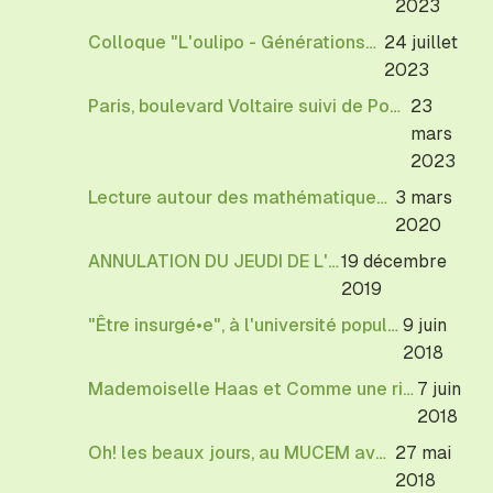
2023
Colloque "L'oulipo - Générations" à Cerisy-La-Salle
24 juillet
2023
Paris, boulevard Voltaire suivi de Ponts de Michèle Audin parait le 23 mars 2023
23
mars
2023
Lecture autour des mathématiques à l'Institut Poincaré
3 mars
2020
ANNULATION DU JEUDI DE L'OULIPO
19 décembre
2019
"Être insurgé•e", à l'université populaire de Bagnolet
9 juin
2018
Mademoiselle Haas et Comme une rivière bleue à la librairie le Phare
7 juin
2018
Oh! les beaux jours, au MUCEM avec Michèle Audin
27 mai
2018