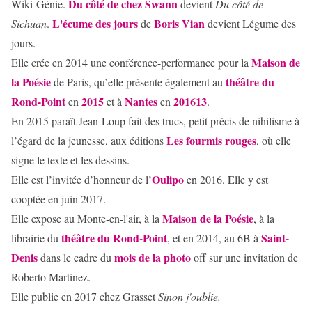
Du côté de chez Swann
Wiki-Génie.
devient
Du côté de
L'écume des jours
Boris Vian
Sichuan
.
de
devient Légume des
jours.
Maison de
Elle crée en 2014 une conférence-performance pour la
la Poésie
théâtre du
de Paris, qu’elle présente également au
Rond-Point
2015
Nantes
2016
13
en
et à
en
.
En 2015 paraît Jean-Loup fait des trucs, petit précis de nihilisme à
Les fourmis rouges
l’égard de la jeunesse, aux éditions
, où elle
signe le texte et les dessins.
Oulipo
Elle est l’invitée d’honneur de l’
en 2016. Elle y est
cooptée en juin 2017.
Maison de la Poésie
Elle expose au Monte-en-l'air, à la
, à la
théâtre du Rond-Point
Saint-
librairie du
, et en 2014, au 6B à
Denis
mois de la photo
dans le cadre du
off sur une invitation de
Roberto Martinez.
Elle publie en 2017 chez Grasset
Sinon j'oublie.