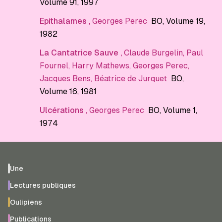
Volume 91
, 1997
Epithalames
,
Georges Perec
BO
, Volume 19
,
1982
La Cantatrice Sauve
,
Claude Burgelin
,
Paul
Fournel
,
Harry Mathews
,
Georges Perec
,
Jacques Bens
,
Béatrice de Jurquet
BO
,
Volume 16
, 1981
Ulcérations
,
Georges Perec
BO
, Volume 1
,
1974
Une
Lectures publiques
Oulipiens
Publications