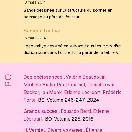
13 mars 2014
Bande dessinée sur la structure du sonnet en
hommage au père de l'auteur.
Semer à tout va
13 mars 2014
Logo-rallye dessiné en suivant tous les mots d'un
dictionnaire dans l'ordre. Ici, à partir de la lettre V.
BO
Des obéissances
,
Valérie Beaudouin
,
Michèle Audin
,
Paul Fournel
,
Daniel Levin
Becker
,
Ian Monk
,
Étienne Lécroart
,
Frédéric
Forte
BO
, Volume 246-247
, 2024
Grands succès
,
Eduardo Berti
,
Étienne
Lécroart
BO
, Volume 225
, 2016
H. Vernie… Divers voyages
,
Étienne