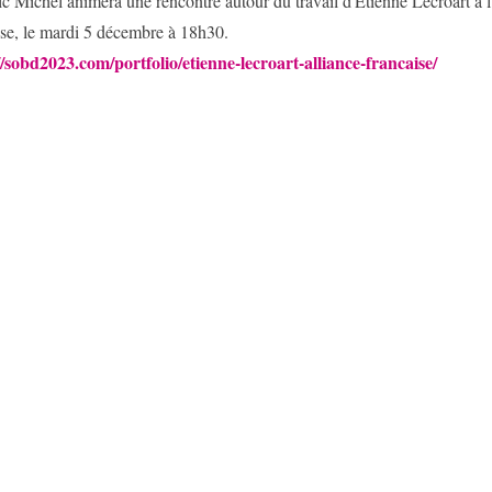
ic Michel animera une rencontre autour du travail d'Étienne Lécroart à l
ise, le mardi 5 décembre à 18h30.
//sobd2023.com/portfolio/etienne-lecroart-alliance-francaise/