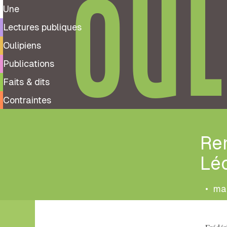
OUL
Une
Lectures publiques
Oulipiens
Publications
Faits & dits
Contraintes
Re
Lé
•
ma
Tags