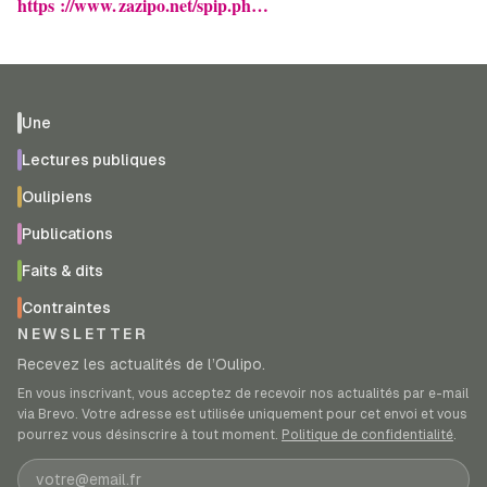
https ://
www. zazipo.
net/spip.ph…
Une
Lectures publiques
Oulipiens
Publications
Faits & dits
Contraintes
NEWSLETTER
Recevez les actualités de l’Oulipo.
En vous inscrivant, vous acceptez de recevoir nos actualités par e-mail
via Brevo. Votre adresse est utilisée uniquement pour cet envoi et vous
pourrez vous désinscrire à tout moment.
Politique de confidentialité
.
Adresse e-mail