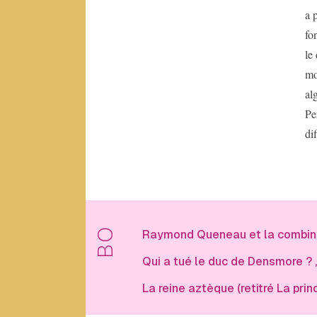
Schmidt
a 
Aliénor
fo
d’Aquitaine
le
André
Blavier
mo
Anne
al
F.
Pe
Garréta
Anonyme
di
B
Béatrice
de
BO
Raymond Queneau et la combin
Jurquet
Bernard
Qui a tué le duc de Densmore ?
Cerquiglini
La reine aztèque (retitré La pri