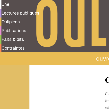
OUL
Une
Lectures publiques
Oulipiens
Publications
Faits & dits
Contraintes
ouvro
Tous
C
les
oulipiens
A
Cl
ém
Albert-
Marie
su