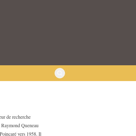
teur de recherche
pe. Raymond Queneau
 Poincaré vers 1958. Il