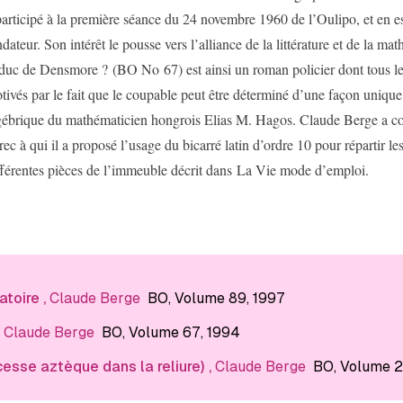
participé à la première séance du 24 novembre 1960 de l’Oulipo, et en es
ndateur. Son intérêt le pousse vers l’alliance de la littérature et de la ma
 duc de Densmore ? (BO No 67) est ainsi un roman policier dont tous le
tivés par le fait que le coupable peut être déterminé d’une façon uniqu
gébrique du mathématicien hongrois Elias M. Hagos. Claude Berge a c
rec à qui il a proposé l’usage du bicarré latin d’ordre 10 pour répartir les
fférentes pièces de l’immeuble décrit dans La Vie mode d’emploi.
atoire
,
Claude Berge
BO
, Volume 89
, 1997
,
Claude Berge
BO
, Volume 67
, 1994
ncesse aztèque dans la reliure)
,
Claude Berge
BO
, Volume 