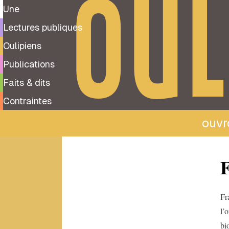
OUL
Une
Lectures publiques
Oulipiens
Publications
Faits & dits
Contraintes
ouvro
Tous
F
les
oulipiens
A
Fr
l’
Albert-
Marie
bi