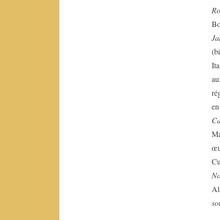
Schmidt
Ro
Aliénor
Bo
d’Aquitaine
Ja
André
Blavier
(b
Anne
It
F.
au
Garréta
Anonyme
ré
en
B
Ca
Ma
œu
Béatrice
de
Cu
Jurquet
No
Bernard
Al
Cerquiglini
so