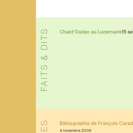
C
Caroline
Heudiard
Claude
FAITS & DITS
Chant’Oulipo au Lucernaire
15 s
Berge
Claude
Burgelin
clem
zablo
Clement
Zablocki
clement23
zablocki
Clémentine
Mélois
D
Bibliographie de François Cara
4 novembre 2006