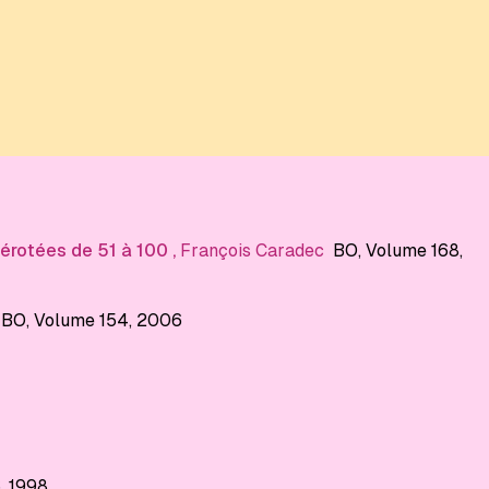
mérotées de 51 à 100
,
François Caradec
BO
, Volume 168
,
BO
, Volume 154
, 2006
6
, 1998