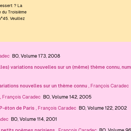
dessert ? La
e du Troisième
n°45. Veuillez
adec
BO
, Volume 173
, 2008
elles) variations nouvelles sur un (même) thème connu, nu
ariations nouvelles sur un thème connu
,
François Caradec
,
François Caradec
BO
, Volume 142
, 2005
 P-éton de Paris
,
François Caradec
BO
, Volume 122
, 2002
adec
BO
, Volume 114
, 2001
s petits poèmes parisiens
,
François Caradec
BO
, Volume 9