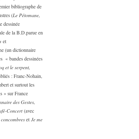
premier bibliographe de
stres (
Le Pétomane,
de dessinée
ale de la B.D.parue en
s
et
e (un dictionnaire
des « bandes dessinées
 et le serpent,
ubliés : Franc-Nohain,
ert et surtout les
us » sur France
nnaire des Gestes,
afé-Concert
(avec
es concombres
et
Je me