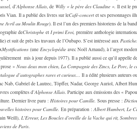
ussel,
d’
Alphonse Allais
, de
Willy « le père des Claudine ».
Il est le 
ris Vian
.
Il a publié des livres sur le
Café-concert
et ses personnages illu
ne Avril au Moulin Rouge
). Il est l’un des premiers historiens de la ban
iographie de
Christophe
et
I primi Eroi,
première anthologie internation
alie) et suit de près les travaux de l’Oubapo. S’est intéressé aux
Pastiche
x
Mystifications
(une
Encyclopédie
avec Noël Arnaud), à l’argot modern
gulièrement mis à jour depuis 1977). Il a publié aussi ce qu’il appelle 
 prose »
Nous deux mon chien, La Compagnie des Zincs, Le Porc, le coq
talogue d’autographes rares et curieux…
Il a édité plusieurs auteurs o
c Nab, Gabriel de Lautrec, Töpffer, Nadar, George Auriol, Albert Humb
vres complètes d’
Alphonse Allais
. Participe aux émissions des « Papo
lture. Dernier livre paru :
Histoires pour Camille.
Sous presse :
Dictio
uvelles histoires pour Camille.
En préparation :
Albert Humbert, Le C
ain Weill),
L’Erreur, Les Boucles d’oreille de la Vache qui rit, Sombr
uviens de Paris
.