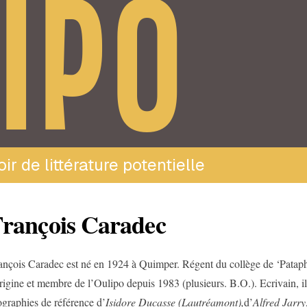
IPO
ir de littérature potentielle
rançois Caradec
ançois Caradec est né en 1924 à Quimper. Régent du collège de ‘Patap
origine et membre de l’Oulipo depuis 1983 (plusieurs. B.O.). Ecrivain, il
ographies de référence d’
Isidore Ducasse (Lautréamont),
d’
Alfred Jarry