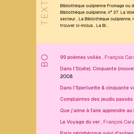
TEXTES
Daniel
Bibliothèque oulipienne Fromage ou 
Levin
Bibliothèque oulipienne, n° 37. La Voi
Becker
secteur , La Bibliothèque oulipienne, 
trouver ci-inclus , La Bi…
E
Eduardo
BO
Berti
99 poèmes voilés
,
François Car
Étienne
Dans l'S(uite). Cinquante (nouv
Lécroart
2008
F
Dans l'Sperluette & cinquante v
Complaintes des jeudis passés
François
Caradec
Que j'aime à faire apprendre au
François
Le Voyage du ver
,
François Car
Le
Lionnais
Paris périphérique suivi d'autre