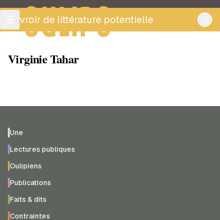
OULIPO
ouvroir de littérature potentielle
Virginie Tahar
Une
Lectures publiques
Oulipiens
Publications
Faits & dits
Contraintes