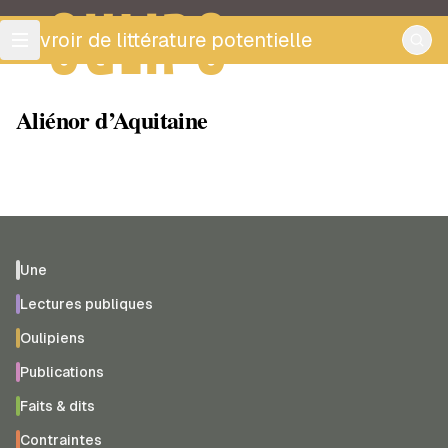
OULIPO
ouvroir de littérature potentielle
Aliénor d’Aquitaine
Une
Lectures publiques
Oulipiens
Publications
Faits & dits
Contraintes