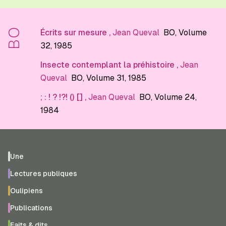
BO
Écrits sur mesure
,
Jean Queval
BO
, Volume
32
, 1985
Insecte contemplant la préhistoire
,
Jean
Queval
BO
, Volume 31
, 1985
; : ! ? !?! () []
,
Jean Queval
BO
, Volume 24
,
1984
Une
Lectures publiques
Oulipiens
Publications
Faits & dits