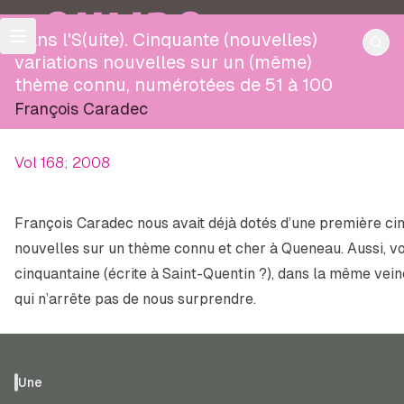
OULIPO
Dans l'S(uite). Cinquante (nouvelles)
variations nouvelles sur un (même)
thème connu, numérotées de 51 à 100
François Caradec
Vol 168; 2008
François Caradec nous avait déjà dotés d’une première cin
nouvelles sur un thème connu et cher à Queneau. Aussi, vo
cinquantaine (écrite à Saint-Quentin ?), dans la même vein
qui n’arrête pas de nous surprendre.
Une