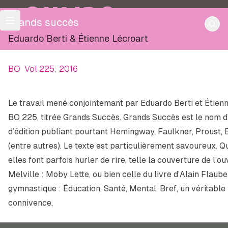
OULIPO
Grands succès
Eduardo Berti
&
Étienne Lécroart
BO
Vol 225; 2016
Le travail mené conjointemant par Eduardo Berti et Étienn
BO 225, titrée
Grands Succès
. Grands Succès est le nom d
d’édition publiant pourtant Hemingway, Faulkner, Proust,
(entre autres). Le texte est particulièrement savoureux. Qu
elles font parfois hurler de rire, telle la couverture de l
Melville :
Moby Lette
, ou bien celle du livre d’Alain Flaube
gymnastique : Éducation, Santé, Mental
. Bref, un véritabl
connivence.