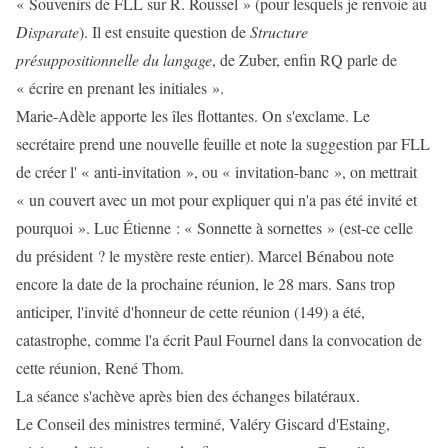
« Souvenirs de FLL sur R. Roussel » (pour lesquels je renvoie au
Disparate
). Il est ensuite question de
Structure
présuppositionnelle du langage
, de Zuber, enfin RQ parle de
« écrire en prenant les initiales ».
Marie-Adèle apporte les îles flottantes. On s'exclame. Le
secrétaire prend une nouvelle feuille et note la suggestion par FLL
de créer l' « anti-invitation », ou « invitation-banc », on mettrait
« un couvert avec un mot pour expliquer qui n'a pas été invité et
pourquoi ». Luc Étienne : « Sonnette à sornettes » (est-ce celle
du président ? le mystère reste entier). Marcel Bénabou note
encore la date de la prochaine réunion, le 28 mars. Sans trop
anticiper, l'invité d'honneur de cette réunion (149) a été,
catastrophe, comme l'a écrit Paul Fournel dans la convocation de
cette réunion, René Thom.
La séance s'achève après bien des échanges bilatéraux.
Le Conseil des ministres terminé, Valéry Giscard d'Estaing,