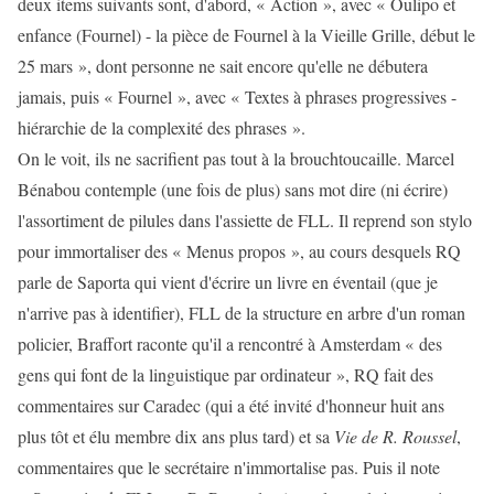
deux items suivants sont, d'abord, « Action », avec « Oulipo et
enfance (Fournel) - la pièce de Fournel à la Vieille Grille, début le
25 mars », dont personne ne sait encore qu'elle ne débutera
jamais, puis « Fournel », avec « Textes à phrases progressives -
hiérarchie de la complexité des phrases ».
On le voit, ils ne sacrifient pas tout à la brouchtoucaille. Marcel
Bénabou contemple (une fois de plus) sans mot dire (ni écrire)
l'assortiment de pilules dans l'assiette de FLL. Il reprend son stylo
pour immortaliser des « Menus propos », au cours desquels RQ
parle de Saporta qui vient d'écrire un livre en éventail (que je
n'arrive pas à identifier), FLL de la structure en arbre d'un roman
policier, Braffort raconte qu'il a rencontré à Amsterdam « des
gens qui font de la linguistique par ordinateur », RQ fait des
commentaires sur Caradec (qui a été invité d'honneur huit ans
plus tôt et élu membre dix ans plus tard) et sa
Vie de R. Roussel
,
commentaires que le secrétaire n'immortalise pas. Puis il note