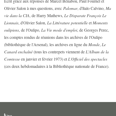
Écrit grâce aux réponses de Marcel Bénabou, Paul Fournel et
Olivier Salon à mes questions, avec
Palomar
, d'Italo Calvino,
Ma
vie dans la CIA
, de Harry Mathews,
Le Disparate François Le
Lionnais
, d'Olivier Salon,
La Littérature potentielle
et
Moments
oulipiens
, de l'Oulipo,
La Vie mode d'emploi
, de Georges Perec,
les comptes rendus de réunions dans les archives de l'Oulipo
(bibliothèque de l'Arsenal), les archives en ligne du
Monde
,
Le
Canard enchaîné
(tous les contrepets viennent de
L'Album de la
Comtesse
en janvier et février 1973) et
L'Officiel des spectacles
(ces deux hebdomadaires à la Bibliothèque nationale de France).