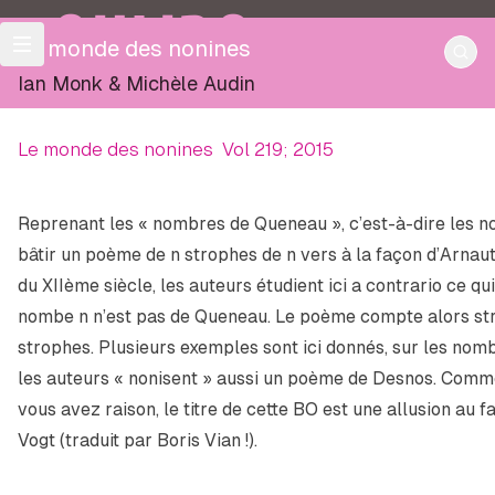
OULIPO
Le monde des nonines
Ian Monk
&
Michèle Audin
Le monde des nonines
Vol 219; 2015
Reprenant les « nombres de Queneau », c’est-à-dire les
bâtir un poème de
n
strophes de
n
vers à la façon d’Arnaut
du XIIème siècle, les auteurs étudient ici a contrario ce qu
nombe
n
n’est pas
de Queneau. Le poème compte alors st
strophes. Plusieurs exemples sont ici donnés, sur les nombr
les auteurs « nonisent » aussi un poème de Desnos. Comme
vous avez raison, le titre de cette BO est une allusion au 
Vogt (traduit par Boris Vian !).