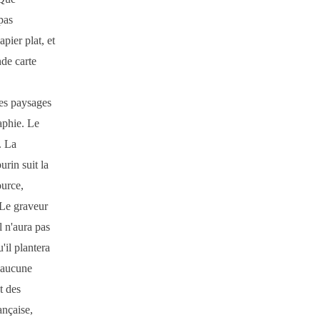
pas
pier plat, et
nde carte
es paysages
aphie. Le
. La
urin suit la
ource,
 Le graveur
l n'aura pas
'il plantera
e aucune
t des
ançaise,