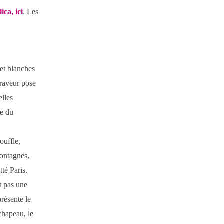
ica, ici
. Les
 et blanches
 graveur pose
elles
de du
ouffle,
montagnes,
té Paris.
st pas une
présente le
 chapeau, le