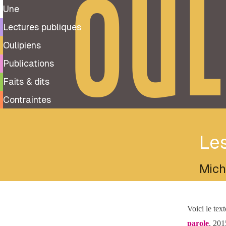
OUL
Une
Lectures publiques
Oulipiens
Publications
Faits & dits
Contraintes
Les
Mich
Voici le tex
parole
, 201