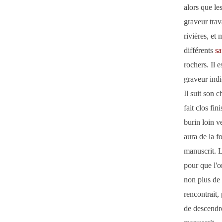
alors que le
graveur trav
rivières, et
différents
sa
rochers. Il e
graveur ind
Il suit son 
fait clos fin
burin loin v
aura de la fo
manuscrit. L
pour que l'o
non plus de 
rencontrait,
de descendre