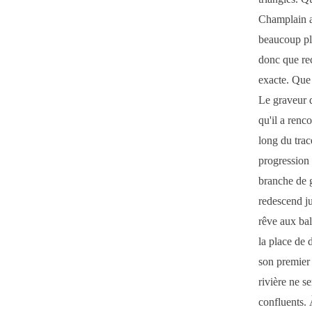
Champlain a 
beaucoup plu
donc que rec
exacte. Que 
Le graveur 
qu'il a renc
long du trac
progression d
branche de g
redescend ju
rêve aux bal
la place de 
son premier 
rivière ne s
confluents. 