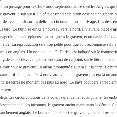
 y a un passage pour la Chine aussi septentrional, ce sont les Anglais qui 
le graveur le sait aussi. La côte descend et le burin dessine une grande b
arde avec plaisir sur les délicates circonvolutions du rivage. Les îles ser
us tard. Le burin se dirige à nouveau vers le nord. Il y aura la place d'aj
 nageoire dorsale épineuse qu'imaginera le graveur, et un navire à deux-
on aide. La reproduction sera trop petite pour que l'on reconnaisse s'il n
nçais ou anglais. Un nom de lieu, C. Harles, est indiqué sur le manuscrit.
ong de cette côte. L'emplacement exact de ce point, sur le littoral, ou su
pas clair pour le graveur. La même ambiguïté figurera sur la carte. Le bur
xante-troisième parallèle à nouveau. L'aide du graveur placera là un autr
t, les terres ne montent pas plus au nord. Le pays occupera agréableme
 cuivre.
élégantes circonvolutions de la côte, la grande île rectangulaire, les em
descendant de lacs inconnus, le graveur atteint maintenant le détroit. Cet
anchement anglais. Le burin suit la côte et le graveur calcule. Il restera 