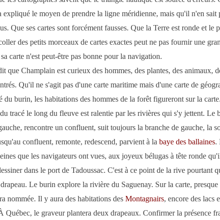
expliqué le moyen de prendre la ligne méridienne, mais qu'il n'en sait 
s. Que ses cartes sont forcément fausses. Que la Terre est ronde et le pa
oller des petits morceaux de cartes exactes peut ne pas fournir une gra
sa carte n'est peut-être pas bonne pour la navigation.
dit que Champlain est curieux des hommes, des plantes, des animaux, d
ontrés. Qu'il ne s'agit pas d'une carte maritime mais d'une carte de géogr
é du burin, les habitations des hommes de la forêt figureront sur la carte
u tracé le long du fleuve est ralentie par les rivières qui s'y jettent. Le b
auche, rencontre un confluent, suit toujours la branche de gauche, la s
squ'au confluent, remonte, redescend, parvient à la
baye des ballaines
.
eines que les navigateurs ont vues, aux joyeux bélugas à tête ronde qu'i
dessiner dans le port de Tadoussac. C'est à ce point de la rive pourtant qu
drapeau. Le burin explore la rivière du Saguenay. Sur la carte, presqu
era nommée. Il y aura des habitations des
Montagnairs
, encore des lacs e
À Québec, le graveur plantera deux drapeaux. Confirmer la présence fr