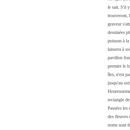
le sait. S'il
trouveront, 
graveur s'att
dessinées pl
poisson à la
laissera à s
pavillon fra
premier le l
îles, n'est 
jusqu'au soi
Heureusemen
rectangle de
Passées les 
des fleuves 
noms sont fr