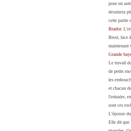
pour un autre
dessinera pl
cette partie 
Brador
. L'e
Brest, face 
maintenant v
Grande bay
Le travail d
de petits mor
les embouchur
et chacun de 
l'estuaire, e
sont ces roc
L'épouse du 
Elle dit que
triangles. Q