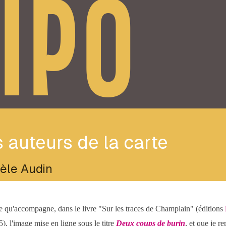
IPO
 auteurs de la carte
èle Audin
te qu'accompagne, dans le livre "Sur les traces de Champlain" (éditions
5), l'image mise en ligne sous le titre
Deux coups de burin
, et que je re