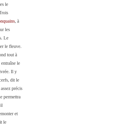
es le
Trois
nquains
, à
r les
s. Le
r le fleuve.
ond tout à
 entraîne le
vrée. Il y
erfs, dit le
 assez précis
ne permettra
il
remonter et
t le