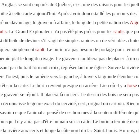
s Anglais se sont emparés de Québec, c'est une des raisons pour lesquell
aille à cette carte aujourd'hui. Après avoir douce-taillé les parcours des 
 même davantage, le graveur à affaire, le long de la petite nation des
Algo
ults
. Le Grand Explorateur n'a pas été plus précis pour les
saults
que pou
st difficile de deviner s'il s'agit de simples rapides ou de véritables chute
iquera simplement
sault
. Le burin n'a pas besoin de portage pour remonte
chemin plat le long du rivage. Le graveur n'oubliera pas de placer là un r
issant par du trait formant croix, représentant une église. Suivre la rivière
ers l'ouest, puis le ramène vers la gauche, à travers la grande étendue cui
rêt sur la carte. Le burin revient presque en arrière. Lieu où il y a
forse
c
e graveur se réjouit. Il placera là un cerf. Le dessin des bois ne sera pas
n reconnaisse le genre exact du cervidé, cerf, orignal ou caribou. Rien 
savoir ce que l'animal a pensé de ces hommes à la senteur différente qu'
 puisqu'il n'y aura pas d'être humain sur la carte. Le burin a terminé de 
 la rivière aux cerfs et longe la côte nord du lac Saint-Louis. Hurons, di