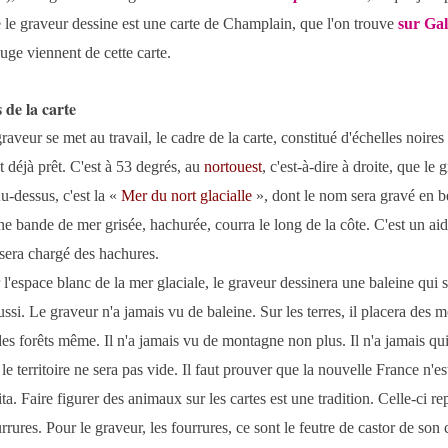
 le graveur dessine est une carte de Champlain, que l'on trouve
sur Gall
uge viennent de cette carte.
 de la carte
raveur se met au travail, le cadre de la carte, constitué d'échelles noires
t déjà prêt. C'est à 53 degrés, au
nortouest
, c'est-à-dire à droite, que le
u-dessus, c'est la «
Mer du nort glacialle
», dont le nom sera gravé en b
ne bande de mer grisée, hachurée, courra le long de la côte. C'est un ai
sera chargé des hachures.
l'espace blanc de la mer glaciale, le graveur dessinera une baleine qui s
aussi. Le graveur n'a jamais vu de baleine. Sur les terres, il placera des 
des forêts même. Il n'a jamais vu de montagne non plus. Il n'a jamais quit
 le territoire ne sera pas vide. Il faut prouver que la nouvelle France n'e
ta. Faire figurer des animaux sur les cartes est une tradition. Celle-ci re
rrures. Pour le graveur, les fourrures, ce sont le feutre de castor de son