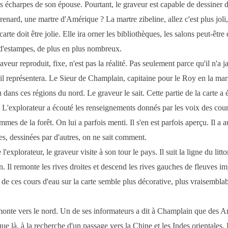
 écharpes de son épouse. Pourtant, le graveur est capable de dessiner
renard, une martre d'Amérique ? La martre zibeline, allez c'est plus joli, 
arte doit être jolie. Elle ira orner les bibliothèques, les salons peut-êtr
 d'estampes, de plus en plus nombreux.
veur reproduit, fixe, n'est pas la réalité. Pas seulement parce qu'il n'a j
l représentera. Le Sieur de Champlain, capitaine pour le Roy en la mari
 dans ces régions du nord. Le graveur le sait. Cette partie de la carte a 
. L'explorateur a écouté les renseignements donnés par les voix des cou
mes de la forêt. On lui a parfois menti. Il s'en est parfois aperçu. Il a au
tes, dessinées par d'autres, on ne sait comment.
 l'explorateur, le graveur visite à son tour le pays. Il suit la ligne du litto
in. Il remonte les rives droites et descend les rives gauches de fleuves im
de ces cours d'eau sur la carte semble plus décorative, plus vraisemblab
onte vers le nord. Un de ses informateurs a dit à Champlain que des An
ue là, à la recherche d'un passage vers la Chine et les Indes orientales.