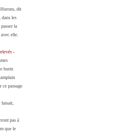
 Hurons, dit
 dans les
 passer la
avec elle.
elevés -
ammes
Le burin
hamplain
er ce passage
faisait,
ront pas à
om que le