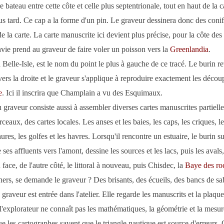
 bateau entre cette côte et celle plus septentrionale, tout en haut de la ca
us tard. Ce cap a la forme d'un pin. Le graveur dessinera donc des coni
de la carte. La carte manuscrite ici devient plus précise, pour la côte des
nvie prend au graveur de faire voler un poisson vers la
Greenlandia
.
à Belle-Isle, est le nom du point le plus à gauche de ce tracé. Le burin re
ers la droite et le graveur s'applique à reproduire exactement les décou
e
. Ici il inscrira que Champlain a vu des Esquimaux.
u graveur consiste aussi à assembler diverses cartes manuscrites partielle
ceaux, des cartes locales. Les anses et les baies, les caps, les criques, le
es, les golfes et les havres. Lorsqu'il rencontre un estuaire, le burin sui
ses affluents vers l'amont, dessine les sources et les lacs, puis les avals
n face, de l'autre côté, le littoral à nouveau, puis Chisdec, la
Baye des ro
hers, se demande le graveur ? Des brisants, des écueils, des bancs de sa
graveur est entrée dans l'atelier. Elle regarde les manuscrits et la plaque
 l'explorateur ne connaît pas les mathématiques, la géométrie et la mesur
ue les cartographes savent que le triangle nautique est source d'erreurs.