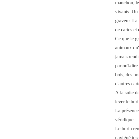
manchon, les
vivants. Un 
graveur. La c
de cartes et
Ce que le gra
animaux qu'i
jamais rendu
par ouï-dire
bois, des hom
d'autres car
À la suite de
lever le bur
La présence 
véridique.
Le burin rem
navigué jusq