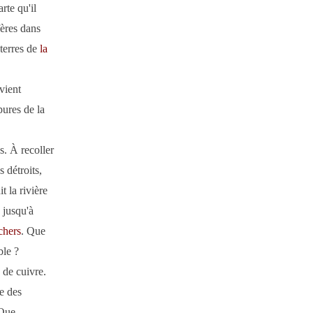
rte qu'il
fères dans
 terres de
la
vient
pures de la
s. À recoller
s détroits,
t la rivière
, jusqu'à
chers
. Que
ble ?
 de cuivre.
e des
 Que