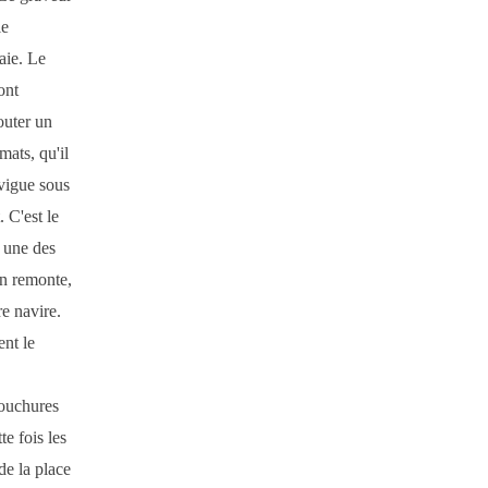
le
aie. Le
ont
outer un
mats, qu'il
avigue sous
 C'est le
r une des
in remonte,
e navire.
nt le
bouchures
te fois les
de la place