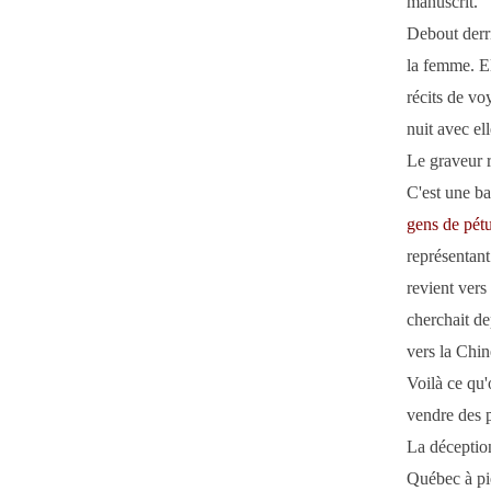
manuscrit.
Debout derri
la femme. El
récits de vo
nuit avec el
Le graveur r
C'est une ban
gens de pét
représentant
revient vers
cherchait de
vers la Chin
Voilà ce qu'o
vendre des 
La déceptio
Québec à pie