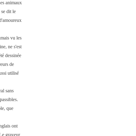
 des animaux
se dit le
e d'amoureux
amais vu les
ne, ne s'est
été dessinée
reurs de
ssi utilisé
ral sans
passibles.
le, que
glais ont
 Le graveur